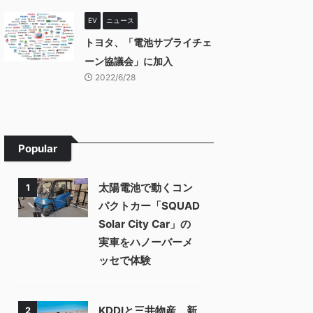
EV
ニュース
トヨタ、「電池サプライチェ
ーン協議会」に加入
2022/6/28
Popular
太陽電池で動くコン
1
パクトカー「SQUAD
Solar City Car」の
実車をハノーバーメ
ッセで体験
KDDIと三井物産、新
2