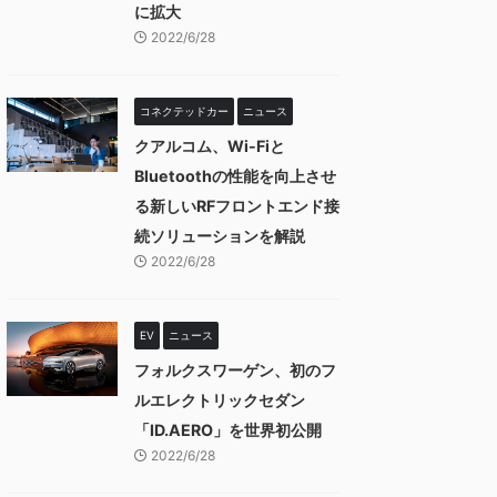
に拡大
2022/6/28
コネクテッドカー
ニュース
クアルコム、Wi-Fiと
Bluetoothの性能を向上させ
る新しいRFフロントエンド接
続ソリューションを解説
2022/6/28
EV
ニュース
フォルクスワーゲン、初のフ
ルエレクトリックセダン
「ID.AERO」を世界初公開
2022/6/28