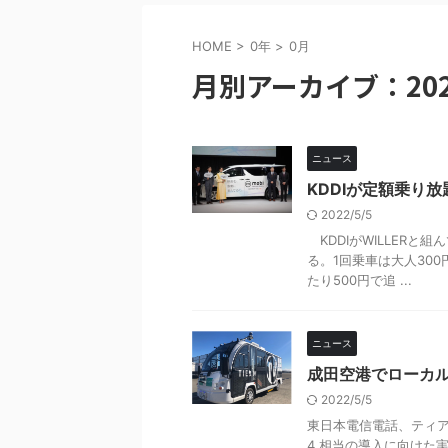
HOME
>
0年
>
0月
月別アーカイブ：202
ニュース
KDDIが定額乗り
2022/5/5
KDDIがWILLERと
る。1回乗車は大人30
たり500円で追 ...
ニュース
成田空港でローカル
2022/5/5
東日本電信電話、ティア
4 相当の導入に向けた実