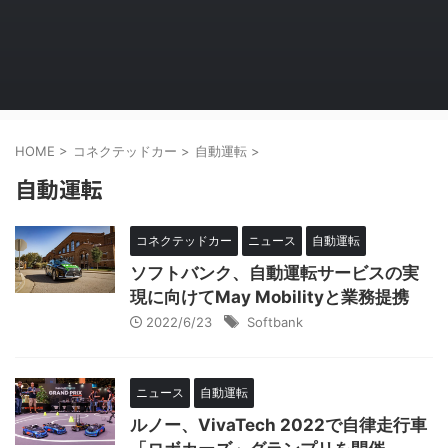
HOME
>
コネクテッドカー
>
自動運転
>
自動運転
コネクテッドカー
ニュース
自動運転
ソフトバンク、自動運転サービスの実
現に向けてMay Mobilityと業務提携
2022/6/23
Softbank
ニュース
自動運転
ルノー、VivaTech 2022で自律走行車