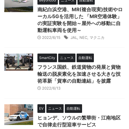
Beyond5G
ニュース
自動運転
南紀白浜空港、MR(複合現実)技術やロ
ーカル5Gを活用した 「MR空港体験」
の実証実験を開始～屋外への移動に自
動運転車両を使用～
2022/6/15
JAL
,
NEC
,
マクニカ
SmartCity
ニュース
自動運転
フランス国鉄、鉄道貨物の発展と貨物
輸送の脱炭素化を加速させる大きな技
術革新「貨車の自動連結」を披露
2022/6/13
EV
ニュース
自動運転
ヒョンデ、ソウルの繁華街・江南地区
で自律走行型迎車サービス