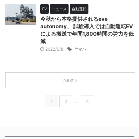
EV
ニュース
自動運転
今秋から本格提供されるeve
autonomy、 試験導入では自動運転EV
による搬送で年間1,800時間の労力を低
減
2022/6/8
ヤマハ
Next »
1
2
…
4