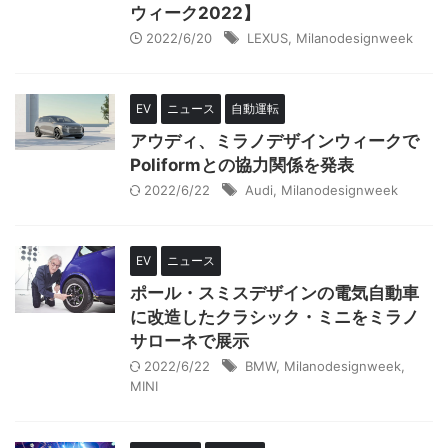
ウィーク2022】
2022/6/20
LEXUS
,
Milanodesignweek
EV
ニュース
自動運転
アウディ、ミラノデザインウィークで
Poliformとの協力関係を発表
2022/6/22
Audi
,
Milanodesignweek
EV
ニュース
ポール・スミスデザインの電気自動車
に改造したクラシック・ミニをミラノ
サローネで展示
2022/6/22
BMW
,
Milanodesignweek
,
MINI