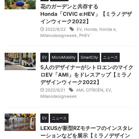
花のガーデンと共存する
Honda「CIVIC e:HEV」【ミラノデザ
インウィーク2022】
2022/6/22
EV
,
Honda
,
Honda e
,
Milanodesignweek
,
PHEV
EV
MicroMobility
SmartCity
ニュース
5人のデザイナーがシトロエンのマイク
ロEV「AMI」をドレスアップ【ミラノ
デザインウィーク2022】
2022/6/21
AMI
,
CITROËN
,
EV
,
Milanodesignweek
EV
ニュース
LEXUSが新型RZモチーフのインスタレ
ーションなどを展示【ミラノデザイン