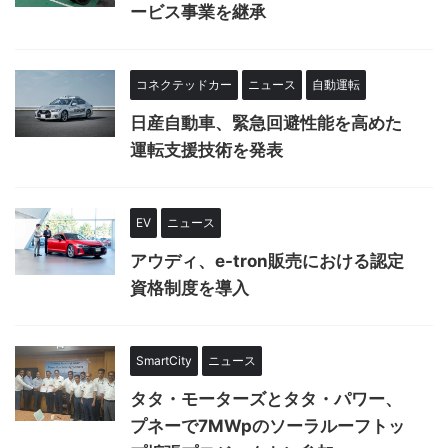
ービス事業を継承
コネクテッドカー
ニュース
自動運転
日産自動車、緊急回避性能を高めた
運転支援技術を発表
EV
ニュース
アウディ、e-tron販売における認定
資格制度を導入
SmartCity
ニュース
タタ・モーターズとタタ・パワー、
プネーで7MWpのソーラルーフトッ