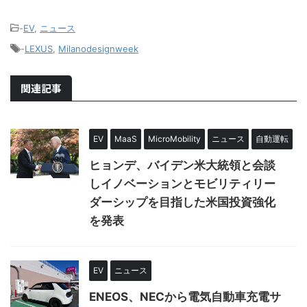
-
EV
,
ニュース
-
LEXUS
,
Milanodesignweek
関連記事
EV
MaaS
MicroMobility
ニュース
自動運転
ヒョンデ、バイデン米大統領と会談
しイノベーションとモビリティリー
ダーシップを目指した米国投資強化
を発表
EV
ニュース
ENEOS、NECから電気自動車充電サ