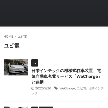
HOME
>
ユビ電
ユビ電
EV
日栄インテックの機械式駐車装置、電
気自動車充電サービス「WeCharge」
と連携
2022/5/26
WeCharge
,
ユビ電
,
日栄インテ
ック