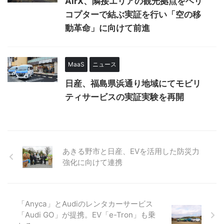
AirX、隣接エリアの観光拠点をヘリ
コプターで結ぶ実証を行い「空の移
動革命」に向けて前進
MaaS
ニュース
日産、福島県浜通り地域にてモビリ
ティサービスの実証実験を再開
あきる野市と日産、EVを活用した防災力
強化に向けて連携
「Anyca」とAudiのレンタカーサービス
「Audi GO」が提携。EV「e-Tron」も乗