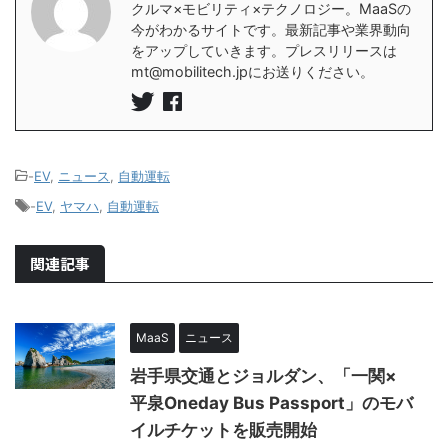
クルマ×モビリティ×テクノロジー。MaaSの
今がわかるサイトです。最新記事や業界動向
をアップしていきます。プレスリリースは
mt@mobilitech.jpにお送りください。
-
EV
,
ニュース
,
自動運転
-
EV
,
ヤマハ
,
自動運転
関連記事
MaaS
ニュース
岩手県交通とジョルダン、「一関×
平泉Oneday Bus Passport」のモバ
イルチケットを販売開始