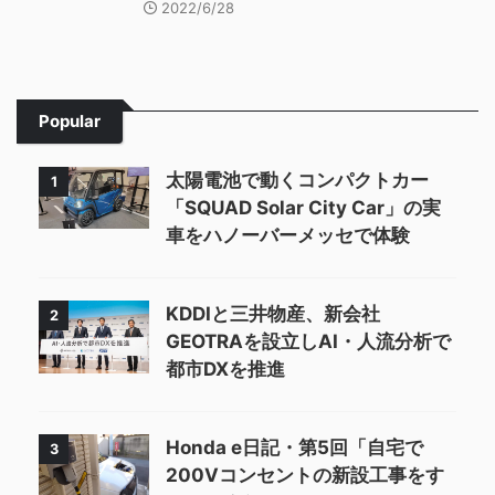
2022/6/28
Popular
太陽電池で動くコンパクトカー
1
「SQUAD Solar City Car」の実
車をハノーバーメッセで体験
KDDIと三井物産、新会社
2
GEOTRAを設立しAI・人流分析で
都市DXを推進
Honda e日記・第5回「自宅で
3
200Vコンセントの新設工事をす